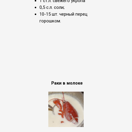
1 ст.л. свежего укропа
0,5 с.л. соли;
10-15 шт. черный перец
горошком.
Раки в молоке